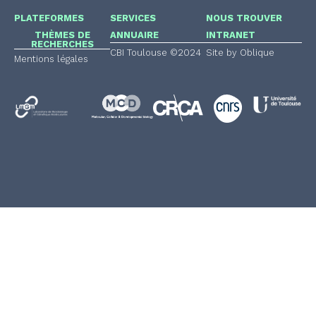
PLATEFORMES
SERVICES
NOUS TROUVER
THÈMES DE
ANNUAIRE
INTRANET
RECHERCHES
CBI Toulouse ©2024
Site by Oblique
Mentions légales