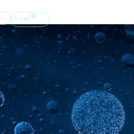
T
FR
EN