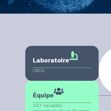
Laboratoire
CRCA
Équipe
IVEP Variabilité
Interindividuelle et Plasticité