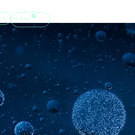
T
FR
EN