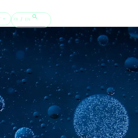
T
FR
EN