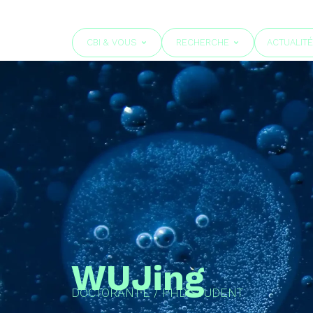
CBI & VOUS
RECHERCHE
ACTUALIT
WU
Jing
DOCTORANT·E / PHD STUDENT