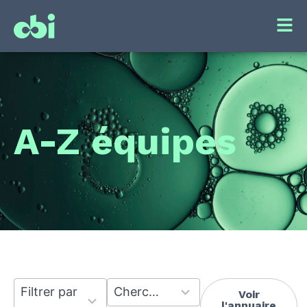
A-Z équipes
7
53
Filtrer par thèmes de recherche
Chercher par responsable
Voir
results
results
l'annuaire