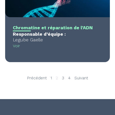
Chromatine et réparation de l’ADN
Responsable d’équipe :
Legube Gaelle
Voir
Précédent
1
2
3
4
Suivant