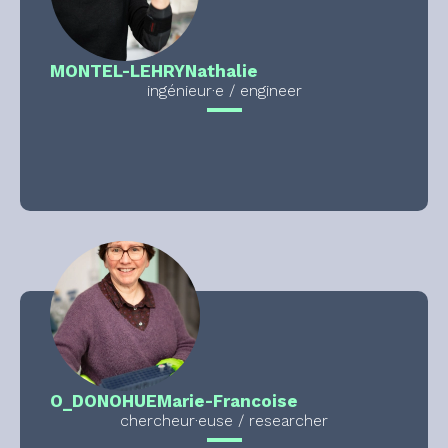
MONTEL-LEHRY
Nathalie
ingénieur·e / engineer
O_DONOHUE
Marie-Francoise
chercheur·euse / researcher