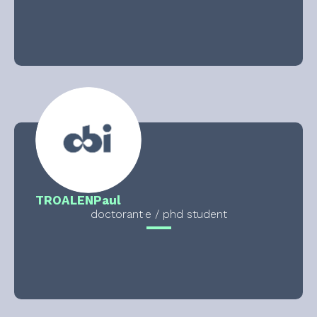
TROALEN
Paul
doctorant·e / phd student