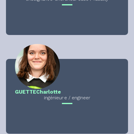
GUETTE
Charlotte
ingénieur·e / engineer