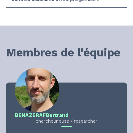
Membres de l'équipe
BENAZERAF
Bertrand
chercheur·euse / researcher