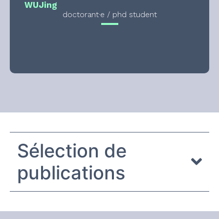
WU
Jing
doctorant·e / phd student
Sélection de
publications