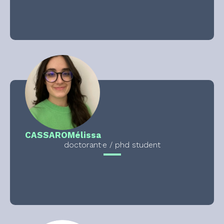
CASSARO
Mélissa
doctorant·e / phd student