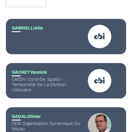
available
GABRIELLI
Alix
GACHET
Yannick
CellDiv Contrôle Spatio-
Temporelle De La Division
Cellulaire
GADAL
Olivier
ODN Organisation Dynamique Du
Noyau