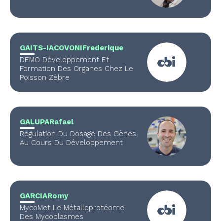
GAITS-IACOVONI
Frederique
DEMO Développement Et
Formation Des Organes Chez Le
Poisson Zèbre
GALUPA
Rafael
Régulation Du Dosage Des Gènes
Au Cours Du Développement
GARCIA
Romy
MycoMet Le Métalloprotéome
Des Mycoplasmes