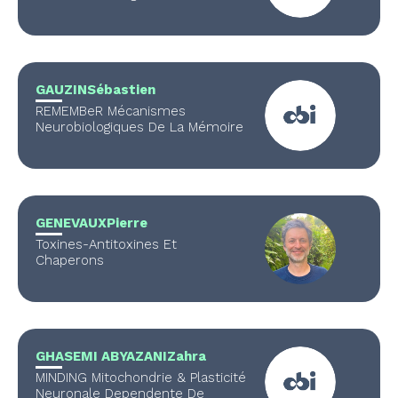
GAUZIN
Sébastien
REMEMBeR Mécanismes
Neurobiologiques De La Mémoire
GENEVAUX
Pierre
Toxines-Antitoxines Et
Chaperons
GHASEMI ABYAZANI
Zahra
MINDING Mitochondrie & Plasticité
Neuronale Dependente De