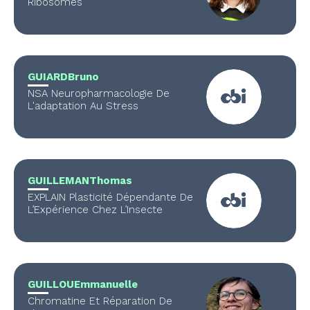
Ribosomes
GUIARD
Bruno
NSA Neuropharmacologie De
L'adaptation Au Stress
GUILLEMAN
Thomas
EXPLAIN Plasticité Dépendante De
L’Expérience Chez L’Insecte
GUILLOU
Emmanuelle
Chromatine Et Réparation De