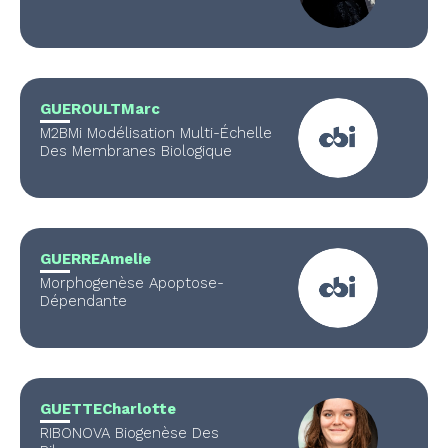
GUEROULT
Marc
M2BMi Modélisation Multi-Échelle
Des Membranes Biologique
GUERRE
Amelie
Morphogenèse Apoptose-
Dépendante
GUETTE
Charlotte
RIBONOVA Biogenèse Des