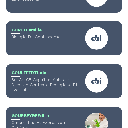
GORLT
Camille
Biologie Du Centrosome
GOULEFERT
Loic
BeeAntCE Cognition Animale
Dans Un Contexte Ecologique Et
Evolutif
GOURBEYRE
Edith
Chromatine Et Expression
Génique