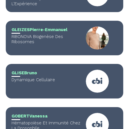
L'Expérience
GLEIZES
Pierre-Emmanuel
RIBONOVA Biogenèse Des
Ribosomes
GLISE
Bruno
Dynamique Cellulaire
GOBERT
Vanessa
Hématopoïèse Et Immunité Chez
La Drosophile