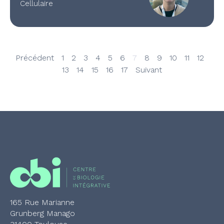
Cellulaire
Précédent
1
2
3
4
5
6
7
8
9
10
11
12
13
14
15
16
17
Suivant
165 Rue Marianne
Grunberg Manago