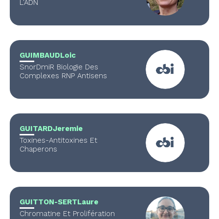
L'ADN
GUIMBAUD
Loic
SnorDmiR Biologie Des
Complexes RNP Antisens
GUITARD
Jeremie
Toxines-Antitoxines Et
Chaperons
GUITTON-SERT
Laure
Chromatine Et Prolifération