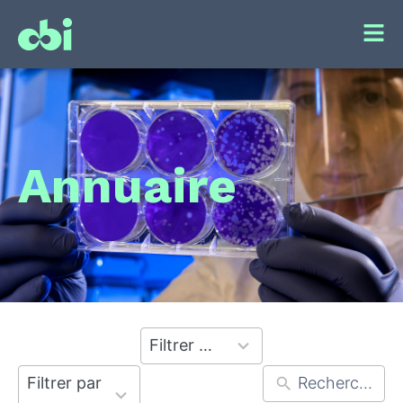
Annuaire
4
Filtrer par laboratoire
results
56
available
Filtrer par équipe
results