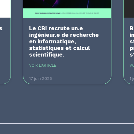
s
Le CBI recrute un.e
B
ingénieur.e de recherche
i
en informatique,
s
statistiques et calcul
p
scientifique.
s
VOIR L'ARTICLE
VO
17 juin 2026
1 