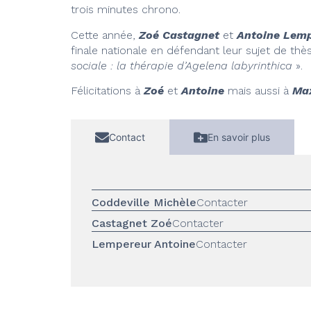
trois minutes chrono.
Cette année,
Zoé Castagnet
et
Antoine Lem
finale nationale en défendant leur sujet de thès
sociale : la thérapie d’Agelena labyrinthica
».
Félicitations à
Zoé
et
Antoine
mais aussi à
Ma
Contact
En savoir plus
Coddeville Michèle
Contacter
Castagnet Zoé
Contacter
Lempereur Antoine
Contacter