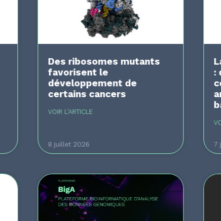
Des ribosomes mutants
L
favorisent le
:
développement de
c
certains cancers
a
b
VOIR L'ARTICLE
VO
8 juillet 2026
7 