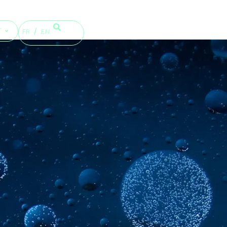
T
FR
EN