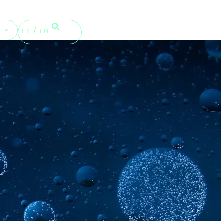
T
FR
EN