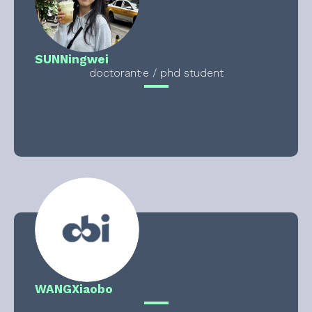
SUN
Ningwei
doctorant·e / phd student
WANG
Xiaobo