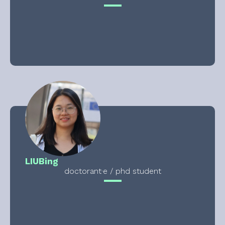
LIU
Bing
doctorant·e / phd student