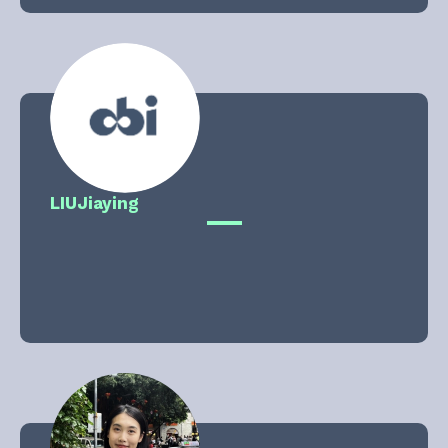
LIU
Jiaying