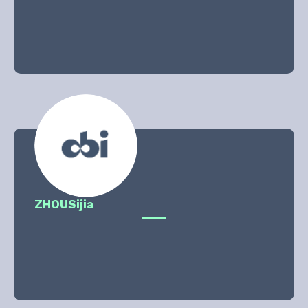
ZHOU
Sijia