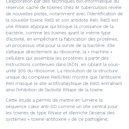
L’exploration par des techniques bio-informatique du
réservoir caché de toxines chez
M. tuberculosis
révèle
de nouvelles pistes, notamment avec l’identification de
la nouvelle toxine RelS et son antidote RelI. RelS est
une RNase atypique qui bloque la croissance de la
bactérie, comme les toxines ayant le même type
d’activité, en empêchant la fabrication des protéines,
un processus vital pour la survie de la bactérie. Elle
s’attaque directement au ribosome, la « machine »
cellulaire qui assemble les protéines à partir des
instructions contenues dans l’ADN, en ciblant la sous-
unité 30S du ribosome. La résolution de la structure
unique du complexe RelS/RelI montre que l’antitoxine
RelI masque le site actif/catalytique de RelS entraînant
ainsi l’inhibition de l’activité RNase de la toxine.
Cette étude a permis de mettre en lumière la
séquence cœur anti-SD comme un site central pour
les toxines de type RNase et d’enrichir l’arsenal des
systèmes « toxine-antitoxine » de ce pathogène;